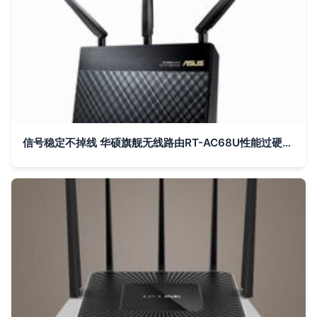
信号稳定不掉线 华硕旗舰无线路由RT-AC68U性能过硬，永不“卡壳”